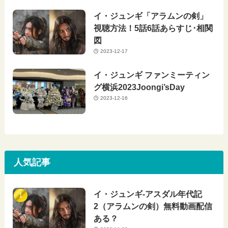
イ・ジュンギ「アラムンの剣」
視聴方法！5話6話あらすじ･相関
図
2023-12-17
イ・ジュンギ ファンミーティン
グ横浜2023Joongi’sDay
2023-12-16
人気記事
イ・ジュンギ-アスダル年代記
2（アラムンの剣）無料動画配信
ある？