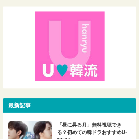
e
n
et
b
a
o
o
k
最新記事
「昼に昇る月」無料視聴でき
る？初めての韓ドラおすすめU-