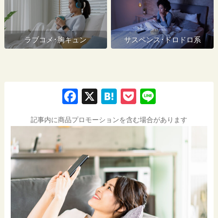
ラブコメ･胸キュン
サスペンス･ドロドロ系
F
X
H
P
Li
a
at
o
n
記事内に商品プロモーションを含む場合があります
c
e
ck
e
e
n
et
b
a
o
o
k