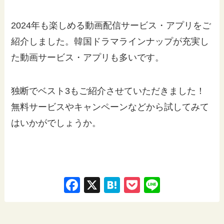
2024年も楽しめる動画配信サービス・アプリをご
紹介しました。韓国ドラマラインナップが充実し
た動画サービス・アプリも多いです。
独断でベスト3もご紹介させていただきました！
無料サービスやキャンペーンなどから試してみて
はいかがでしょうか。
F
X
H
P
Li
a
at
o
n
c
e
ck
e