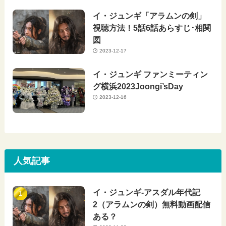
イ・ジュンギ「アラムンの剣」
視聴方法！5話6話あらすじ･相関
図
2023-12-17
イ・ジュンギ ファンミーティン
グ横浜2023Joongi’sDay
2023-12-16
人気記事
イ・ジュンギ-アスダル年代記
2（アラムンの剣）無料動画配信
ある？