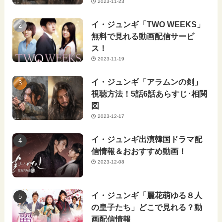
2023-11-23
イ・ジュンギ「TWO WEEKS」
無料で見れる動画配信サービ
ス！
2023-11-19
イ・ジュンギ「アラムンの剣」
視聴方法！5話6話あらすじ･相関
図
2023-12-17
イ・ジュンギ出演韓国ドラマ配
信情報＆おおすすめ動画！
2023-12-08
イ・ジュンギ「麗花萌ゆる８人
の皇子たち」どこで見れる？動
画配信情報